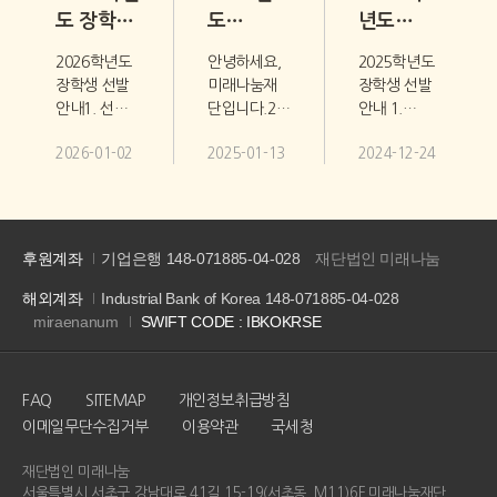
도 장학생
도
년도
(신입생,
장학증서
장학생
2026학년도
안녕하세요,
2025학년도
2학년
수여식
(신입생,
장학생 선발
미래나눔재
장학생 선발
1학기
일정 변경
2학년)
안내1. 선발
단입니다.20
안내 1.
재학생) ...
안내
선발 안내
인원 : 신입생
25년도
선발인원 :
2026-01-02
2025-01-13
2024-12-24
, 2학년
장학증서
신입생,
(~1...
1학기 재학생
수여식 일정
2학년 재학생
각 10명
변경 사항을
각 10명
내외2. 선발
안내드립니
내외2.
방법 : 1차
다. 기존
선발방법 :
후원계좌
기업은행 148-071885-04-028
재단법인 미래나눔
서류심사 →
수여식
1차 서류심사
2차 면접
일정은
→ 2차 면접
해외계좌
Industrial Bank of Korea 148-071885-04-028
심사 → 최종
2025년 2월
심사 →
miraenanum
SWIFT CODE : IBKOKRSE
합격 ※ 타
21일(금)로
최종합격
재단에
예정되었으
※ 타
중복으로
나, 내부
재단에
FAQ
SITEMAP
개인정보취급방침
합격할 수
사정으로
중복으로
이메일무단수집거부
이용약관
국세청
있으나 우리
인해 아래와
합격할 수
재단을
같이
있으나 우리
재단법인 미래나눔
선택하면 타
변경되었습
재단을
서울특별시 서초구 강남대로 41길 15-19(서초동, M11)6F 미래나눔재단