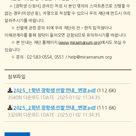
※
[
장학생 신청서
]
온라인 작성 시 본인 명의의 스마트폰으로 진행할 수
없는 경우
(
미성년 등
),
차명으로 작성할 수 있으나 우리 재단에 반드시 미리
알려주시기를 바랍니다
.
※
선발에 관한 문의 외에 우리 재단의 전
‧
현직 임직원이나
이해관계자를 통해 청탁이 들어오면 감점되므로 유의하시기를 바랍니다
.
※
본 안내는 재단 홈페이지
(
www.miraenanum.org)
에서도 보실 수
있습니다
.
※
문의
: 02-583-0554, 0551 / help@miraenanum.org
첨부파일
2025_1학년 장학생 선발 안내_변경.pdf
(112.6K)
3540회 다운로드 | DATE : 2025-01-02 11:34:35
2025_2학년 장학생 선발 안내_변경.pdf
(111.6K)
3326회 다운로드 | DATE : 2025-01-02 11:34:35