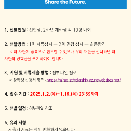
1.
선발인원
:
신입생
, 2
학년 재학생 각
10
명 내외
2.
선발방법
:
1
차 서류심사
→
2
차 면접 심사
→
최종합격
※
타 재단에 중복으로 합격할 수 있으나 우리 재단을 선택하면 타
재단의 장학금을 포기하여야 합니다
.
3.
지원 및 서류제출 방법
:
첨부파일 참조
☞
장학생 신청서 링크
:
https://mirae-scholarship.azurewebsites.net/
4.
접수 기간
:
2025.1.2.(
목
)~1.16.(
목
) 23:59
까지
5.
선발 일정
:
첨부파일 참조
6.
유의 사항
제출된 서류는 일체 반환하지 않습니다
.